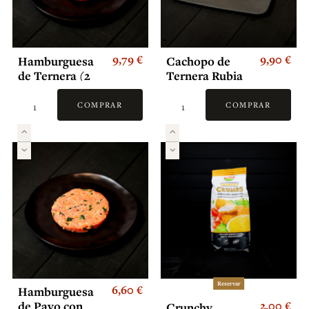
9,79 €
9,90 €
Hamburguesa
Cachopo de
de Ternera (2
Ternera Rubia
und)
Gallega con
Jamón Serrano
COMPRAR
COMPRAR
y Queso
Havarty
Reservar
6,60 €
Hamburguesa
2,00 €
de Pavo con
Crunchy