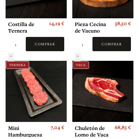
14,19 €
38,50 €
Costilla de
Pieza Cecina
Ternera
de Vacuno
COMPRAR
COMPRAR
TERNERA
VACA
7,04 €
68,85 €
Mini
Chuletón de
Hamburguesa
Lomo de Vaca