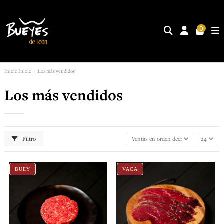
0
Inicio
Inicio
Los más vendidos
Los más vendidos
Filtro
Ventas en orden decreciente
24
BUEY
VACA