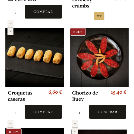
espinacas (2
crumbs
und)
COMPRAR
Ver
BUEY
6,60 €
15,40 €
Croquetas
Chorizo de
caseras
Buey
COMPRAR
COMPRAR
BUEY