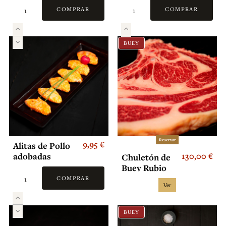
(2 und)
COMPRAR
COMPRAR
BUEY
Reservar
9,95 €
Alitas de Pollo
130,00 €
adobadas
Chuletón de
Buey Rubio
Gallego
COMPRAR
Ver
Carne de
Buey
Certificada
BUEY