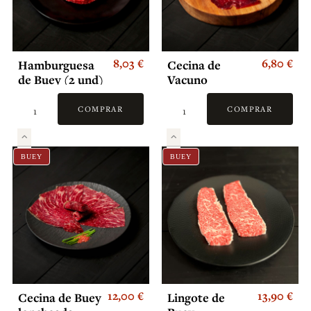
8,03 €
6,80 €
Hamburguesa
Cecina de
de Buey (2 und)
Vacuno
loncheada
COMPRAR
COMPRAR
BUEY
BUEY
12,00 €
13,90 €
Cecina de Buey
Lingote de