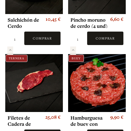
10,45 €
6,60 €
Salchichón de
Pincho moruno
Cerdo
de cerdo (4 und)
Artesanal
COMPRAR
COMPRAR
TERNERA
BUEY
25,08 €
9,90 €
Filetes de
Hamburguesa
Cadera de
de buey con
Ternera
cecina de León