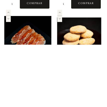
Valdeón (2
Curado
COMPRAR
COMPRAR
und)
10,41 €
5,50 €
Jamón serrano
Nuggets de
Pollo
COMPRAR
COMPRAR