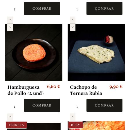
de Ternera (6
Premium
und)
COMPRAR
COMPRAR
6,60 €
9,90 €
Hamburguesa
Cachopo de
de Pollo (2 und)
Ternera Rubia
Gallega relleno
de cecina y
COMPRAR
COMPRAR
queso de
Valdeon
TERNERA
BUEY