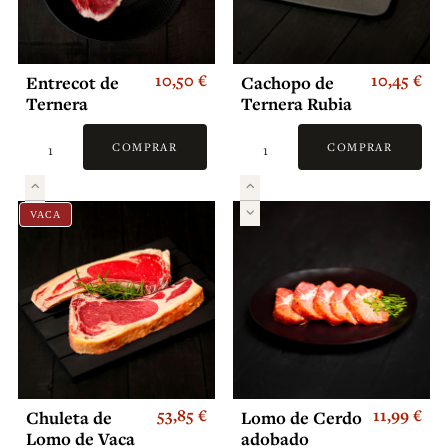
10,50 €
10,45 €
Entrecot de
Cachopo de
Ternera
Ternera Rubia
Gallega con
Cuatro Quesos
COMPRAR
COMPRAR
VACA
53,85 €
11,99 €
Chuleta de
Lomo de Cerdo
Lomo de Vaca
adobado