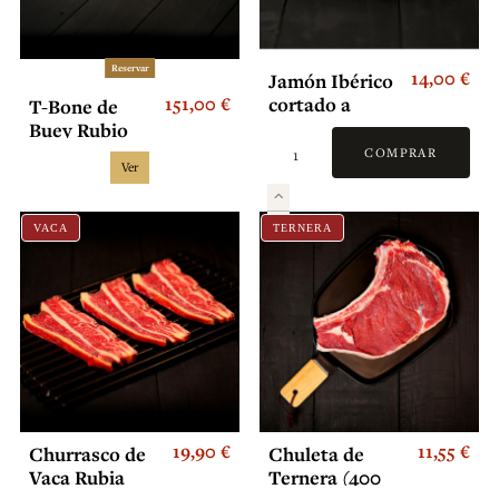
Reservar
14,00 €
Jamón Ibérico
151,00 €
cortado a
T-Bone de
cuchillo
Buey Rubio
Gallego
COMPRAR
Ver
VACA
TERNERA
19,90 €
11,55 €
Churrasco de
Chuleta de
Vaca Rubia
Ternera (400