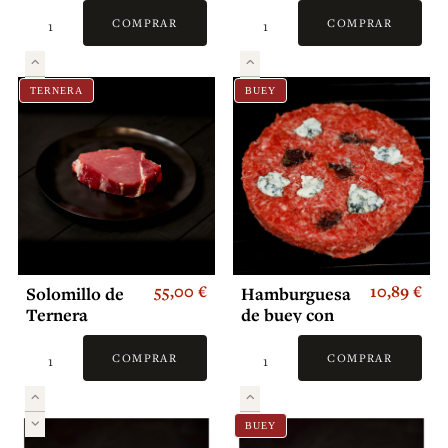
Gallega
gr/unidad)
COMPRAR
COMPRAR
TERNERA
BUEY
55,00 €
10,89 €
Solomillo de
Hamburguesa
Ternera
de buey con
cecina de León
y queso de
COMPRAR
COMPRAR
Valdeón (2
und)
BUEY