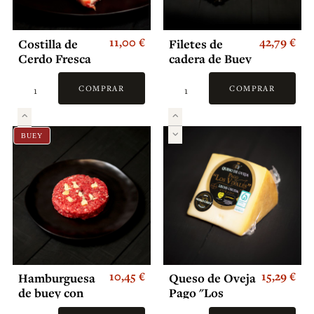
11,00 €
42,79 €
Costilla de
Filetes de
Cerdo Fresca
cadera de Buey
Adobado
(1kg)
COMPRAR
COMPRAR
BUEY
10,45 €
15,29 €
Hamburguesa
Queso de Oveja
de buey con
Pago "Los
queso de
Vivales"