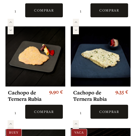
Rubia Gallega
Madurada
COMPRAR
COMPRAR
9,90 €
9,35 €
Cachopo de
Cachopo de
Ternera Rubia
Ternera Rubia
Gallega con
Gallega relleno
Cecina de León,
de cecina con
COMPRAR
COMPRAR
Queso Havarty
foie
y Pimientos
BUEY
VACA