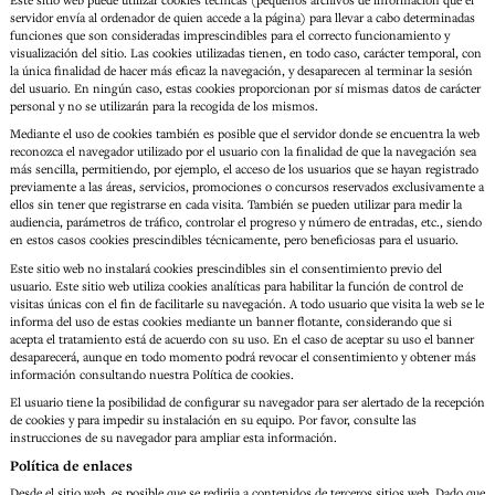
servidor envía al ordenador de quien accede a la página) para llevar a cabo determinadas
funciones que son consideradas imprescindibles para el correcto funcionamiento y
visualización del sitio. Las cookies utilizadas tienen, en todo caso, carácter temporal, con
la única finalidad de hacer más eficaz la navegación, y desaparecen al terminar la sesión
del usuario. En ningún caso, estas cookies proporcionan por sí mismas datos de carácter
personal y no se utilizarán para la recogida de los mismos.
Mediante el uso de cookies también es posible que el servidor donde se encuentra la web
reconozca el navegador utilizado por el usuario con la finalidad de que la navegación sea
más sencilla, permitiendo, por ejemplo, el acceso de los usuarios que se hayan registrado
previamente a las áreas, servicios, promociones o concursos reservados exclusivamente a
ellos sin tener que registrarse en cada visita. También se pueden utilizar para medir la
audiencia, parámetros de tráfico, controlar el progreso y número de entradas, etc., siendo
en estos casos cookies prescindibles técnicamente, pero beneficiosas para el usuario.
Este sitio web no instalará cookies prescindibles sin el consentimiento previo del
usuario. Este sitio web utiliza cookies analíticas para habilitar la función de control de
visitas únicas con el fin de facilitarle su navegación. A todo usuario que visita la web se le
informa del uso de estas cookies mediante un banner flotante, considerando que si
acepta el tratamiento está de acuerdo con su uso. En el caso de aceptar su uso el banner
desaparecerá, aunque en todo momento podrá revocar el consentimiento y obtener más
información consultando nuestra Política de cookies.
El usuario tiene la posibilidad de configurar su navegador para ser alertado de la recepción
de cookies y para impedir su instalación en su equipo. Por favor, consulte las
instrucciones de su navegador para ampliar esta información.
Política de enlaces
Desde el sitio web, es posible que se redirija a contenidos de terceros sitios web. Dado que