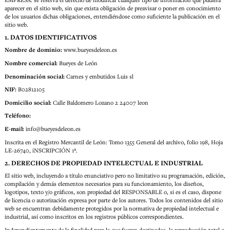
aparecer en el sitio web, sin que exista obligación de preavisar o poner en conocimiento
de los usuarios dichas obligaciones, entendiéndose como suficiente la publicación en el
sitio web.
1. DATOS IDENTIFICATIVOS
Nombre de dominio:
www.bueyesdeleon.es
Nombre comercial:
Bueyes de León
Denominación social:
Carnes y embutidos Luis sl
NIF:
B02812105
Domicilio social:
Calle Baldomero Lozano 2 24007 leon
Teléfono:
E-mail:
info@bueyesdeleon.es
Inscrita en el Registro Mercantil de León: Tomo 1355 General del archivo, folio 198, Hoja
LE-26740, iNSCRIPCIÓN 1ª.
2. DERECHOS DE PROPIEDAD INTELECTUAL E INDUSTRIAL
El sitio web, incluyendo a título enunciativo pero no limitativo su programación, edición,
compilación y demás elementos necesarios para su funcionamiento, los diseños,
logotipos, texto y/o gráficos, son propiedad del RESPONSABLE o, si es el caso, dispone
de licencia o autorización expresa por parte de los autores. Todos los contenidos del sitio
web se encuentran debidamente protegidos por la normativa de propiedad intelectual e
industrial, así como inscritos en los registros públicos correspondientes.
Independientemente de la finalidad para la que fueran destinados, la reproducción total o