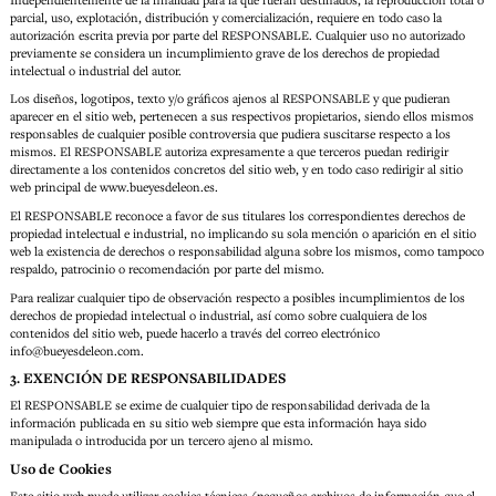
parcial, uso, explotación, distribución y comercialización, requiere en todo caso la
autorización escrita previa por parte del RESPONSABLE. Cualquier uso no autorizado
previamente se considera un incumplimiento grave de los derechos de propiedad
intelectual o industrial del autor.
Los diseños, logotipos, texto y/o gráficos ajenos al RESPONSABLE y que pudieran
aparecer en el sitio web, pertenecen a sus respectivos propietarios, siendo ellos mismos
responsables de cualquier posible controversia que pudiera suscitarse respecto a los
mismos. El RESPONSABLE autoriza expresamente a que terceros puedan redirigir
directamente a los contenidos concretos del sitio web, y en todo caso redirigir al sitio
web principal de www.bueyesdeleon.es.
El RESPONSABLE reconoce a favor de sus titulares los correspondientes derechos de
propiedad intelectual e industrial, no implicando su sola mención o aparición en el sitio
web la existencia de derechos o responsabilidad alguna sobre los mismos, como tampoco
respaldo, patrocinio o recomendación por parte del mismo.
Para realizar cualquier tipo de observación respecto a posibles incumplimientos de los
derechos de propiedad intelectual o industrial, así como sobre cualquiera de los
contenidos del sitio web, puede hacerlo a través del correo electrónico
info@bueyesdeleon.com.
3. EXENCIÓN DE RESPONSABILIDADES
El RESPONSABLE se exime de cualquier tipo de responsabilidad derivada de la
información publicada en su sitio web siempre que esta información haya sido
manipulada o introducida por un tercero ajeno al mismo.
Uso de Cookies
Este sitio web puede utilizar cookies técnicas (pequeños archivos de información que el