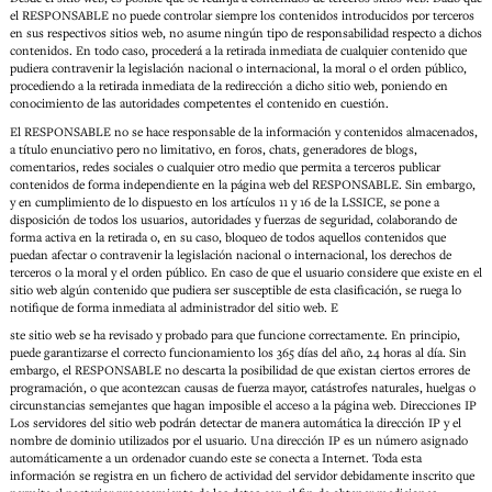
el RESPONSABLE no puede controlar siempre los contenidos introducidos por terceros
en sus respectivos sitios web, no asume ningún tipo de responsabilidad respecto a dichos
contenidos. En todo caso, procederá a la retirada inmediata de cualquier contenido que
pudiera contravenir la legislación nacional o internacional, la moral o el orden público,
procediendo a la retirada inmediata de la redirección a dicho sitio web, poniendo en
conocimiento de las autoridades competentes el contenido en cuestión.
El RESPONSABLE no se hace responsable de la información y contenidos almacenados,
a título enunciativo pero no limitativo, en foros, chats, generadores de blogs,
comentarios, redes sociales o cualquier otro medio que permita a terceros publicar
contenidos de forma independiente en la página web del RESPONSABLE. Sin embargo,
y en cumplimiento de lo dispuesto en los artículos 11 y 16 de la LSSICE, se pone a
disposición de todos los usuarios, autoridades y fuerzas de seguridad, colaborando de
forma activa en la retirada o, en su caso, bloqueo de todos aquellos contenidos que
puedan afectar o contravenir la legislación nacional o internacional, los derechos de
terceros o la moral y el orden público. En caso de que el usuario considere que existe en el
sitio web algún contenido que pudiera ser susceptible de esta clasificación, se ruega lo
notifique de forma inmediata al administrador del sitio web. E
ste sitio web se ha revisado y probado para que funcione correctamente. En principio,
puede garantizarse el correcto funcionamiento los 365 días del año, 24 horas al día. Sin
embargo, el RESPONSABLE no descarta la posibilidad de que existan ciertos errores de
programación, o que acontezcan causas de fuerza mayor, catástrofes naturales, huelgas o
circunstancias semejantes que hagan imposible el acceso a la página web. Direcciones IP
Los servidores del sitio web podrán detectar de manera automática la dirección IP y el
nombre de dominio utilizados por el usuario. Una dirección IP es un número asignado
automáticamente a un ordenador cuando este se conecta a Internet. Toda esta
información se registra en un fichero de actividad del servidor debidamente inscrito que