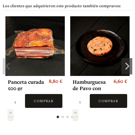
Los clientes que adquirieron este producto también compraron:
8,80 €
6,60 €
Panceta curada
Hamburguesa
500 gr
de Pavo con
espinacas (2
und)
COMPRAR
COMPRAR