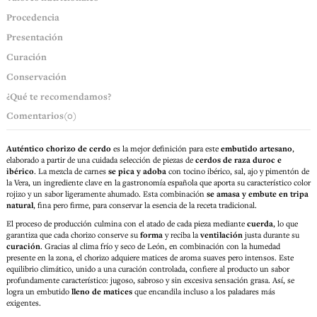
Procedencia
Presentación
Curación
Conservación
¿Qué te recomendamos?
Comentarios
(0)
Auténtico chorizo de cerdo
es la mejor definición para este
embutido artesano
,
elaborado a partir de una cuidada selección de piezas de
cerdos de raza duroc e
ibérico
. La mezcla de carnes
se pica y adoba
con tocino ibérico, sal, ajo y pimentón de
la Vera, un ingrediente clave en la gastronomía española que aporta su característico color
rojizo y un sabor ligeramente ahumado. Esta combinación
se amasa y embute en tripa
natural
, fina pero firme, para conservar la esencia de la receta tradicional.
El proceso de producción culmina con el atado de cada pieza mediante
cuerda
, lo que
garantiza que cada chorizo conserve su
forma
y reciba la
ventilación
justa durante su
curación
. Gracias al clima frío y seco de León, en combinación con la humedad
presente en la zona, el chorizo adquiere matices de aroma suaves pero intensos. Este
equilibrio climático, unido a una curación controlada, confiere al producto un sabor
profundamente característico: jugoso, sabroso y sin excesiva sensación grasa. Así, se
logra un embutido
lleno de matices
que encandila incluso a los paladares más
exigentes.