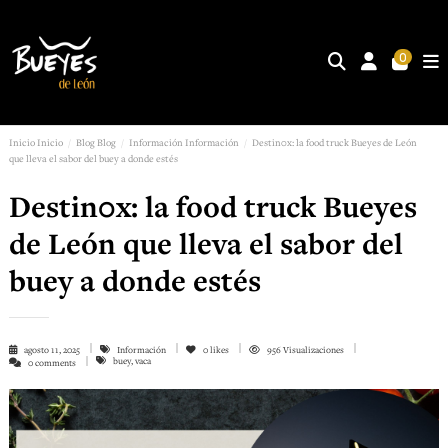
0
Inicio
Inicio
Blog
Blog
Información
Información
Destin0x: la food truck Bueyes de León
que lleva el sabor del buey a donde estés
Destin0x: la food truck Bueyes
de León que lleva el sabor del
buey a donde estés
agosto 11, 2025
Información
0
likes
956 Visualizaciones
buey, vaca
0 comments