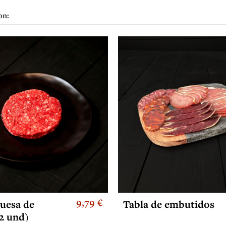
on:
9,79 €
uesa de
Tabla de embutidos
2 und)