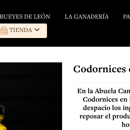
BUEYES DE LEÓN
LA GANADERÍA
P
TIENDA
Codornices 
En la Abuela Can
Codornices en 
despacio los in
reposar el prod
ho