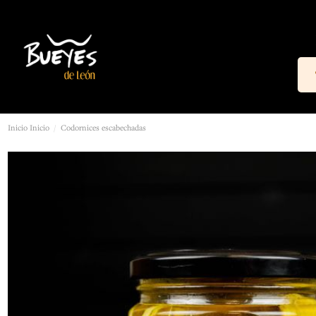
Inicio
Inicio
Codornices escabechadas