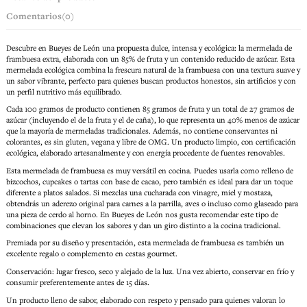
Comentarios
(0)
Descubre en Bueyes de León una propuesta dulce, intensa y ecológica: la mermelada de
frambuesa extra, elaborada con un 85% de fruta y un contenido reducido de azúcar. Esta
mermelada ecológica combina la frescura natural de la frambuesa con una textura suave y
un sabor vibrante, perfecto para quienes buscan productos honestos, sin artificios y con
un perfil nutritivo más equilibrado.
Cada 100 gramos de producto contienen 85 gramos de fruta y un total de 27 gramos de
azúcar (incluyendo el de la fruta y el de caña), lo que representa un 40% menos de azúcar
que la mayoría de mermeladas tradicionales. Además, no contiene conservantes ni
colorantes, es sin gluten, vegana y libre de OMG. Un producto limpio, con certificación
ecológica, elaborado artesanalmente y con energía procedente de fuentes renovables.
Esta mermelada de frambuesa es muy versátil en cocina. Puedes usarla como relleno de
bizcochos, cupcakes o tartas con base de cacao, pero también es ideal para dar un toque
diferente a platos salados. Si mezclas una cucharada con vinagre, miel y mostaza,
obtendrás un aderezo original para carnes a la parrilla, aves o incluso como glaseado para
una pieza de cerdo al horno. En Bueyes de León nos gusta recomendar este tipo de
combinaciones que elevan los sabores y dan un giro distinto a la cocina tradicional.
Premiada por su diseño y presentación, esta mermelada de frambuesa es también un
excelente regalo o complemento en cestas gourmet.
Conservación: lugar fresco, seco y alejado de la luz. Una vez abierto, conservar en frío y
consumir preferentemente antes de 15 días.
Un producto lleno de sabor, elaborado con respeto y pensado para quienes valoran lo