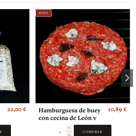
BUEY
22,00 €
10,89 €
Hamburguesa de buey
con cecina de León y
queso de Valdeón (2
und)
R
COMPRAR