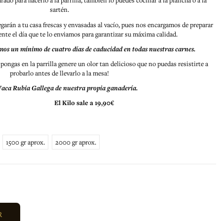
rado para hacerlo a la parrilla, también lo puedes cocinar a la plancha o a la
sartén.
egarán a tu casa frescas y envasadas al vacío, pues nos encargamos de preparar
nte el día que te lo enviamos para garantizar su máxima calidad.
mos un mínimo de cuatro días de caducidad en todas nuestras carnes.
ongas en la parrilla genere un olor tan delicioso que no puedas resistirte a
probarlo antes de llevarlo a la mesa!
aca Rubia Gallega de nuestra propia ganadería.
El Kilo sale a 19,90€
1500 gr aprox.
2000 gr aprox.
R