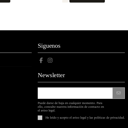
Siguenos
Newsletter
Puede darse de baja en cualquier momento. Para
ello, consulte nuestra información de contacto en
el aviso legal.
He leído y acepto
el aviso legal
y las
políticas de privacidad
.