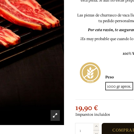
esta pieza. Si aún no estás prepa
Las piezas de churrasco de vaca ll
tu pedido personalme
Por esta razón, te asegura
¡Es muy probable que cuando lo p
100% V
Peso
1000 gr aprox.
19,90 €
Impuestos incluidos
COMPRA