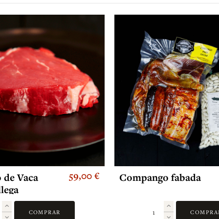
59,00 €
o de Vaca
Compango fabada
lega
COMPRAR
COMPRA