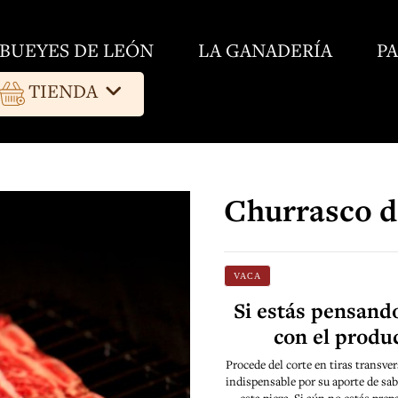
BUEYES DE LEÓN
LA GANADERÍA
P
TIENDA
Churrasco d
VACA
Si estás pensando
con el produc
Procede del corte en tiras transver
indispensable por su aporte de sabo