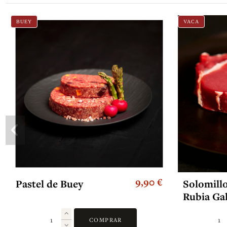
BUEY
VACA
9,90 €
Pastel de Buey
Solomill
Rubia Gal
COMPRAR