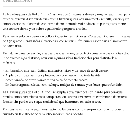
Comentarios
(0)
La Hamburguesa de Pollo (2 und) es una opción suave, sabrosa y muy versátil. Ideal para
quienes quieren disfrutar de una buena hamburguesa con una receta sencilla, casera y sin
complicaciones. Elaborada con carne de pollo picada y aliñada en su punto justo, tiene
una textura tierna y un sabor equilibrado que gusta a todos.
Está hecha solo con carne de pollo e ingredientes naturales. Cada pack incluye 2 unidades
de 250 gramos, envasadas al vacío para conservar su frescura y sabor hasta el momento
de cocinarlas.
Fácil de preparar en sartén, a la plancha o al horno, es perfecta para comidas del día a día.
Si te apetece algo distinto, aquí van algunas ideas tradicionales para disfrutarla al
máximo:
– En bocadillo con pan rústico, pimientos fritos y un poco de alioli casero.
– Al plato con patatas fritas y huevo, como se ha comido toda la vida.
– Acompañada de arroz blanco y una salsa de tomate casera.
– En hamburguesa clásica, con lechuga, rodajas de tomate y un buen queso fundido.
La Hamburguesa de Pollo (2 und) se adapta a cualquier ocasión, tanto para comidas
rápidas como para platos más completos. Su sabor suave permite combinarla de muchas
formas sin perder ese toque tradicional que buscamos en cada receta.
En nuestra carnicería seguimos haciendo las cosas como siempre: con buen producto,
cuidado en la elaboración y mucho sabor en cada bocado.