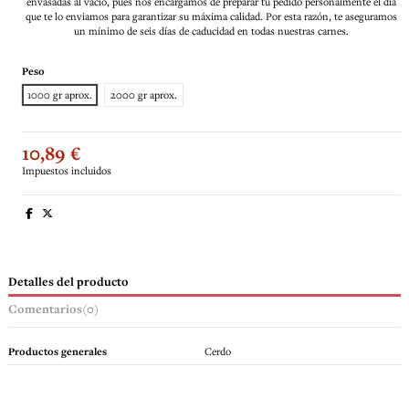
envasadas al vacío, pues nos encargamos de preparar tu pedido personalmente el día
que te lo enviamos para garantizar su máxima calidad. Por esta razón, te aseguramos
un mínimo de seis días de caducidad en todas nuestras carnes.
Peso
1000 gr aprox.
2000 gr aprox.
10,89 €
Impuestos incluidos
Detalles del producto
Comentarios
(0)
Productos generales
Cerdo