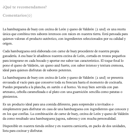
¿Qué te recomendamos?
Comentarios
(0)
La hamburguesa de buey con cecina de León y queso de Valdeón (2 und) es una receta
única que combina tres sabores intensos con raíces en nuestra tierra. Está pensada para
quienes valoran el producto auténtico, con ingredientes seleccionados por su calidad y
origen.
Cada hamburguesa está elaborada con carne de buey procedente de nuestra propia
ganadería. A esa base le añadimos nuestra cecina de León, cortada en trozos pequeños
para integrarse en cada bocado y aportar ese sabor tan característico. El toque final lo
pone el queso de Valdeón, un queso azul fuerte, con sabor intenso y textura cremosa,
ideal para quienes disfrutan de sabores potentes.
La hamburguesa de buey con cecina de León y queso de Valdeón (2 und) se presenta
envasada al vacío para que conserve toda su frescura hasta el momento de cocinarla.
Puedes prepararla a la plancha, en sartén o al horno. Va muy bien servida con pan
artesano, cebolla caramelizada o al plato con una guarnición sencilla como patatas o
pimientos.
Es un producto ideal para una comida diferente, para sorprender a invitados o
simplemente para disfrutar en casa de una hamburguesa con ingredientes que conoces y
en los que confías. La combinación de carne de buey, cecina de León y queso de Valdeón
da como resultado una hamburguesa jugosa, sabrosa y con mucha personalidad.
Disponible en nuestra tienda online y en nuestra carnicería, en packs de dos unidades,
lista para cocinar y disfrutar.