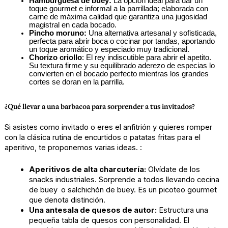
Hamburguesa de buey
:
 La opción ideal para dar un 
toque gourmet e informal a la parrillada; elaborada con 
carne de máxima calidad que garantiza una jugosidad 
magistral en cada bocado.
Pincho moruno
:
 Una alternativa artesanal y sofisticada, 
perfecta para abrir boca o cocinar por tandas, aportando 
un toque aromático y especiado muy tradicional.
Chorizo criollo
:
 El rey indiscutible para abrir el apetito. 
Su textura firme y su equilibrado aderezo de especias lo 
convierten en el bocado perfecto mientras los grandes 
cortes se doran en la parrilla.
¿Qué llevar a una barbacoa para sorprender a tus invitados?
Si asistes como invitado o eres el anfitrión y quieres romper 
con la clásica rutina de encurtidos o patatas fritas para el 
aperitivo, te proponemos varias ideas. :
Aperitivos de alta charcutería:
 Olvídate de los 
snacks industriales. Sorprende a todos llevando 
cecina 
de buey
 o 
salchichón
 de buey
. Es un picoteo gourmet 
que denota distinción.
Una antesala de quesos de autor:
 Estructura una 
pequeña tabla de quesos con personalidad. El 