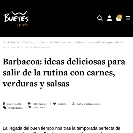
0
Inicio
Inicio
Blog
Blog
Información
Información
Barbacoa: ideas deliciosas para salir de
la rutina con carnes, verduras y salsas
Barbacoa: ideas deliciosas para
salir de la rutina con carnes,
verduras y salsas
junio 8, 2026
Información
0
likes
148 Visualizaciones
buey, vaca
0 comments
La llegada del buen tiempo nos trae la temporada perfecta de 