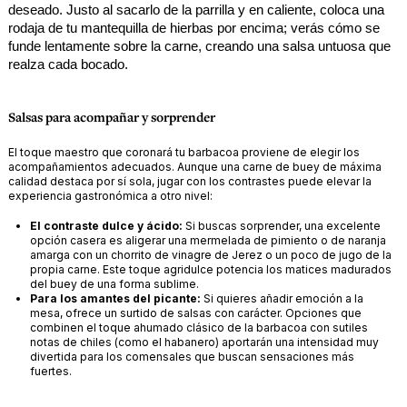
deseado. Justo al sacarlo de la parrilla y en caliente, coloca una 
rodaja de tu mantequilla de hierbas por encima; verás cómo se 
funde lentamente sobre la carne, creando una salsa untuosa que 
realza cada bocado.
Salsas para acompañar y sorprender
El toque maestro que coronará tu barbacoa proviene de elegir los
acompañamientos adecuados. Aunque una carne de buey de máxima
calidad destaca por sí sola, jugar con los contrastes puede elevar la
experiencia gastronómica a otro nivel:
El contraste dulce y ácido:
Si buscas sorprender, una excelente
opción casera es aligerar una mermelada de pimiento o de naranja
amarga con un chorrito de vinagre de Jerez o un poco de jugo de la
propia carne. Este toque agridulce potencia los matices madurados
del buey de una forma sublime.
Para los amantes del picante:
Si quieres añadir emoción a la
mesa, ofrece un surtido de salsas con carácter. Opciones que
combinen el toque ahumado clásico de la barbacoa con sutiles
notas de chiles (como el habanero) aportarán una intensidad muy
divertida para los comensales que buscan sensaciones más
fuertes.