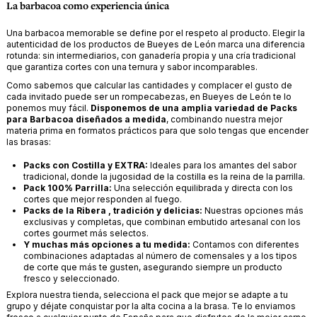
La barbacoa como experiencia única
Una barbacoa memorable se define por el respeto al producto. Elegir la
autenticidad de los productos de
Bueyes de León
marca una diferencia
rotunda: sin intermediarios, con ganadería propia y una cría tradicional
que garantiza cortes con una ternura y sabor incomparables.
Como sabemos que calcular las cantidades y complacer el gusto de
cada invitado puede ser un rompecabezas, en Bueyes de León te lo
ponemos muy fácil.
Disponemos de una amplia variedad de
Packs
para Barbacoa
diseñados a medida
, combinando nuestra mejor
materia prima en formatos prácticos para que solo tengas que encender
las brasas:
Packs con Costilla y
EXTRA
:
Ideales para los amantes del sabor
tradicional, donde la jugosidad de la costilla es la reina de la parrilla.
Pack
100% Parrilla
:
Una selección equilibrada y directa con los
cortes que mejor responden al fuego.
Packs de la Ribera
,
tradición
y
delicias
:
Nuestras opciones más
exclusivas y completas, que combinan embutido artesanal con los
cortes gourmet más selectos.
Y muchas más opciones a tu medida:
Contamos con diferentes
combinaciones adaptadas al número de comensales y a los tipos
de corte que más te gusten, asegurando siempre un producto
fresco y seleccionado.
Explora nuestra tienda, selecciona el pack que mejor se adapte a tu
grupo y déjate conquistar por la alta cocina a la brasa. Te lo enviamos