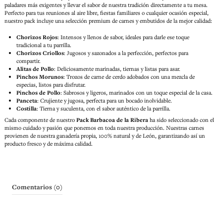
paladares más exigentes y llevar el sabor de nuestra tradición directamente a tu mesa.
Perfecto para tus reuniones al aire libre, fiestas familiares o cualquier ocasión especial,
nuestro pack incluye una selección premium de carnes y embutidos de la mejor calidad:
Chorizos Rojos
: Intensos y llenos de sabor, ideales para darle ese toque
tradicional a tu parrilla.
Chorizos Criollos
: Jugosos y sazonados a la perfección, perfectos para
compartir.
Alitas de Pollo
: Deliciosamente marinadas, tiernas y listas para asar.
Pinchos Morunos
: Trozos de carne de cerdo adobados con una mezcla de
especias, listos para disfrutar.
Pinchos de Pollo
: Sabrosos y ligeros, marinados con un toque especial de la casa.
Panceta
: Crujiente y jugosa, perfecta para un bocado inolvidable.
Costilla
: Tierna y suculenta, con el sabor auténtico de la parrilla.
Cada componente de nuestro
Pack
Barbacoa de la Ribera
ha sido seleccionado con el
mismo cuidado y pasión que ponemos en toda nuestra producción. Nuestras carnes
provienen de nuestra ganadería propia, 100% natural y de León, garantizando así un
producto fresco y de máxima calidad.
Comentarios (0)