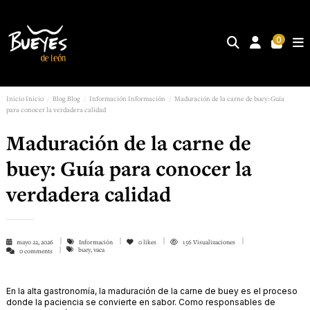
0
Inicio
Inicio
Blog
Blog
Información
Información
Maduración de la carne de buey: Guía
para conocer la verdadera calidad
Maduración de la carne de
buey: Guía para conocer la
verdadera calidad
mayo 22, 2026
Información
0
likes
156 Visualizaciones
buey, vaca
0 comments
En la alta gastronomía, la maduración de la carne de buey es el proceso
donde la paciencia se convierte en sabor. Como responsables de