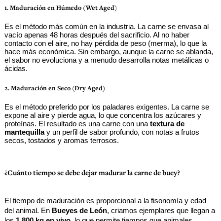
1. Maduración en Húmedo (Wet Aged)
Es el método más común en la industria. La carne se envasa al 
vacío apenas 48 horas después del sacrificio. Al no haber 
contacto con el aire, no hay pérdida de peso (merma), lo que la 
hace más económica. Sin embargo, aunque la carne se ablanda, 
el sabor no evoluciona y a menudo desarrolla notas metálicas o 
ácidas.
2. Maduración en Seco (Dry Aged)
Es el método preferido por los paladares exigentes. La carne se 
expone al aire y pierde agua, lo que concentra los azúcares y 
proteínas. El resultado es una carne con una 
textura de 
mantequilla
 y un perfil de sabor profundo, con notas a frutos 
secos, tostados y aromas terrosos.
¿Cuánto tiempo se debe dejar madurar la carne de buey?
El tiempo de maduración es proporcional a la fisonomía y edad 
del animal. En 
Bueyes de León
, criamos ejemplares que llegan a 
los 
1.800 kg en vivo
, lo que permite tiempos que animales 