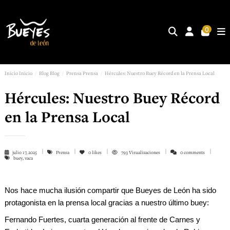
0
Inicio
Inicio
Blog
Blog
Prensa
Prensa
Hércules: Nuestro Buey Récord en la Prensa Local
Hércules: Nuestro Buey Récord
en la Prensa Local
julio 17, 2025
Prensa
0
likes
793 Visualizaciones
0 comments
buey, vaca
Nos hace mucha ilusión compartir que Bueyes de León ha sido
protagonista en la prensa local gracias a nuestro último buey:
Fernando Fuertes, cuarta generación al frente de Carnes y