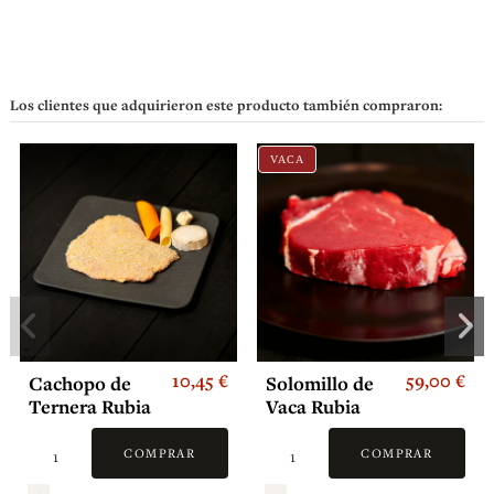
Los clientes que adquirieron este producto también compraron:
VACA
10,45 €
59,00 €
Cachopo de
Solomillo de
Ternera Rubia
Vaca Rubia
Gallega con
Gallega
Cuatro Quesos
COMPRAR
COMPRAR