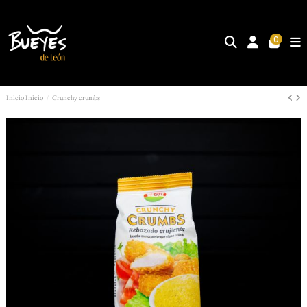
0
Inicio
Inicio
Crunchy crumbs